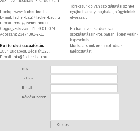
2536 Nyergesújfalu, Kiserdő utca 1.
Törekszünk olyan szolgáltatási szintet
Honlap:
www.fischer-bau.hu
nyújtani, amely meghaladja ügyfeleink
E-mail:
fischer-bau@fischer-bau.hu
elvárásait.
E-mail:
iroda@fischer-bau.hu
Cégjegyzékszám: 11-09-019074
Ha bármilyen kérdése van a
Adószám: 23474381-2-11
szolgáltatásainkról, bátran lépjen velünk
kapcsolatba.
Bp-i területi igazgatóság:
Munkatársaink örömmel adnak
1034 Budapest, Bécsi út 123.
tájékoztatást!
E-mail:
info@fischer-bau.hu