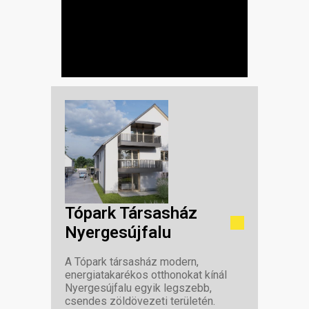
Tópark Társasház
Nyergesújfalu
A Tópark társasház modern,
energiatakarékos otthonokat kínál
Nyergesújfalu egyik legszebb,
csendes zöldövezeti területén.