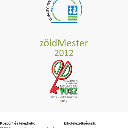
Központ és telephely:
Elkötelezettségünk: