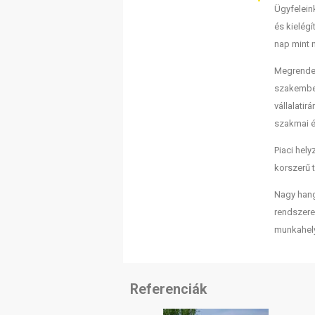
Ügyfeleink
és kielégí
nap mint 
Megrendel
szakembe
vállalati
szakmai é
Piaci hel
korszerű 
Nagy hang
rendszere
munkahely
Referenciák