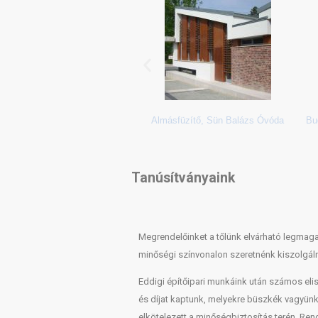
oltek Zrt., Viscos üzem
Almásfüzítő, Sün Balázs Óvóda
Bu
Tanúsítványaink
Megrendelőinket a tőlünk elvárható legma
minőségi színvonalon szeretnénk kiszolgáln
Eddigi építőipari munkáink után számos elis
és díjat kaptunk, melyekre büszkék vagyün
elkötelezett a minőségbiztosítás terén. Re