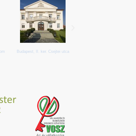
lom
Budapest, II. ker. Csejtei utca
Dorog, Baumit Kft., irod