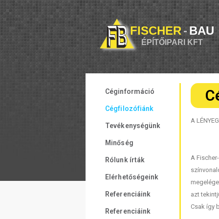
FISCHER
-
BAU
ÉPÍTŐIPARI KFT
C
Céginformáció
Cégfilozófiánk
A LÉNYE
Tevékenységünk
Minőség
A Fischer
Rólunk írták
színvonal
Elérhetőségeink
megeléged
Referenciáink
azt tekin
Csak így 
Referenciáink