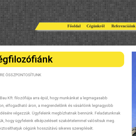
Főoldal
Cégünkről
Referenciái
égfilozófiánk
GRE ÖSSZPONTOSÍTUNK
-Bau Kft. filozófiája arra épül, hogy munkánkat a legmagasabb
on, elfogadható áron, a megrendelőink és vásárlóink legnagyobb
ésére végezzük. Ügyfeleink megbízhatnak bennünk. Feladatunknak
tjük, hogy ügyfeleink elképzeléseit szakértelemmel valósítsuk meg.
biztosíthatjuk cégünk hosszútávú sikeres szereplését.