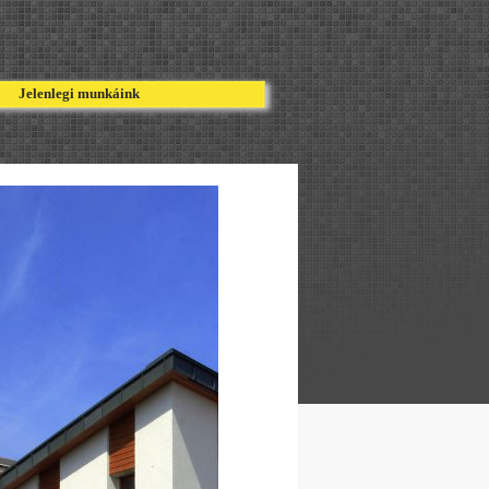
nk
Jelenlegi munkáink