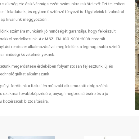
 szükséglete és kívánsága ezért számunkra is kötelező: Ezt teljesíteni
teni feladatunk, és egyben ösztönző tényező is. Ügyfeleink bizalmáról
nap kívánunk meggyőződni.
őink számára munkáink jó minőségét garantálja, hogy felkészült
rekkel rendelkezünk. Az
MSZ EN ISO 9001:2008
integrált
rányítási rendszer alkalmazásával megfelelünk a legmagasabb színtű
s minőségi követelményeknek.
yzetünk megerősítése érdekében folyamatosan fejlesztünk, új és
technológiákat alkalmazunk.
súlyt fordítunk a fizikai és műszaki-alkalmazotti dolgozóink
s szakmai továbbképzésére, anyagi megbecsülésére és a jó
i közérzetük biztosítására.