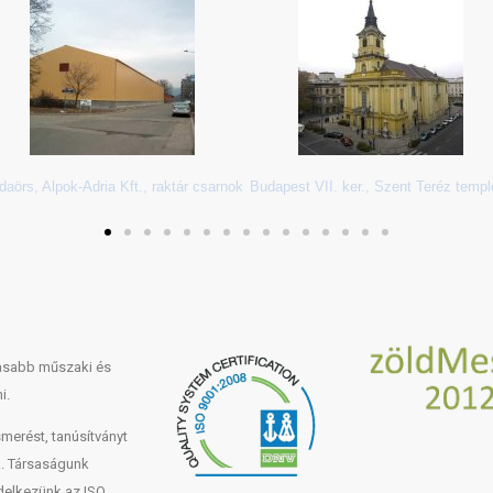
daörs, Alpok-Adria Kft., raktár csarnok
Budapest VII. ker., Szent Teréz temp
gasabb műszaki és
i.
merést, tanúsítványt
k. Társaságunk
ndelkezünk az ISO