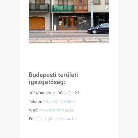
Budapesti területi
igazgatóság:
1034 Budapest, Bécsi út 123.
Telefon:
+36 (30) 474 8850
Web:
www.fischer-bau.hu
Email:
info@fischer-bau.hu