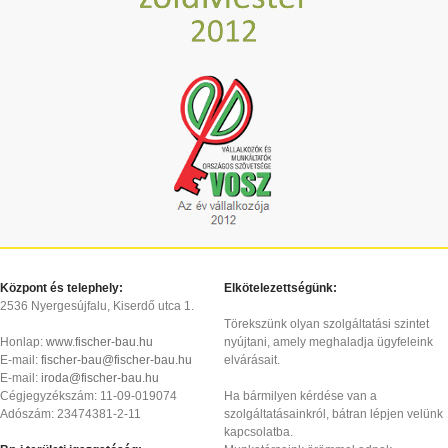
Központ és telephely:
Elkötelezettségünk:
2536 Nyergesújfalu, Kiserdő utca 1.
Törekszünk olyan szolgáltatási szintet
Honlap:
www.fischer-bau.hu
nyújtani, amely meghaladja ügyfeleink
E-mail:
fischer-bau@fischer-bau.hu
elvárásait.
E-mail:
iroda@fischer-bau.hu
Cégjegyzékszám: 11-09-019074
Ha bármilyen kérdése van a
Adószám: 23474381-2-11
szolgáltatásainkról, bátran lépjen velünk
kapcsolatba.