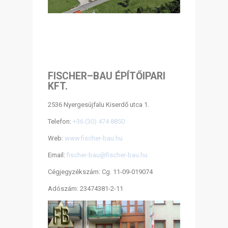
FISCHER–BAU ÉPÍTŐIPARI
KFT.
2536 Nyergesújfalu Kiserdő utca 1.
Telefon:
+36 (30) 474 8850
Web:
www.fischer-bau.hu
Email:
fischer-bau@fischer-bau.hu
Cégjegyzékszám: Cg. 11-09-019074
Adószám: 23474381-2-11