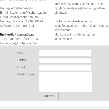
Törekszünk olyan szolgáltatási szintet
Honlap:
www.fischer-bau.hu
nyújtani, amely meghaladja ügyfeleink
E-mail:
fischer-bau@fischer-bau.hu
elvárásait.
E-mail:
iroda@fischer-bau.hu
Cégjegyzékszám: 11-09-019074
Ha bármilyen kérdése van a
Adószám: 23474381-2-11
szolgáltatásainkról, bátran lépjen velünk
kapcsolatba.
Bp-i területi igazgatóság:
Munkatársaink örömmel adnak
1034 Budapest, Bécsi út 123.
tájékoztatást!
E-mail:
info@fischer-bau.hu