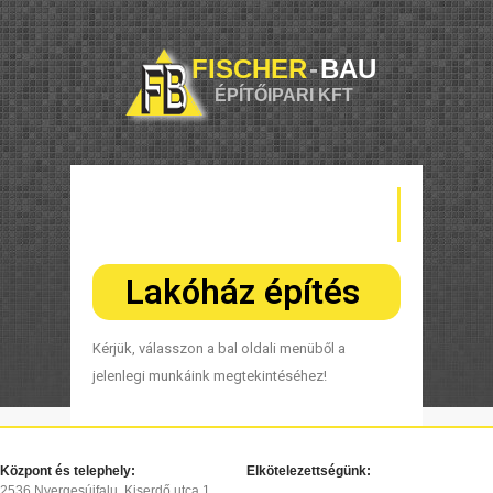
FISCHER
-
BAU
ÉPÍTŐIPARI KFT
Lakóház építés
Kérjük, válasszon a bal oldali menüből a
jelenlegi munkáink megtekintéséhez!
Központ és telephely:
Elkötelezettségünk:
2536 Nyergesújfalu, Kiserdő utca 1.