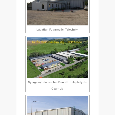
Lábatlan Fuvarozási Telephely
Nyergesújfalu Fischer-Bau Kft. Telephely és
Csarnok