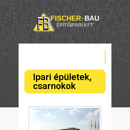
FISCHER
-
BAU
ÉPÍTŐIPARI KFT
Ipari épületek,
csarnokok