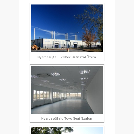
Nyergesújfalu Zoltek Szénszál Üzem
Nyergesújfalu Toyo Seat Szalon