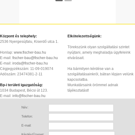
Központ és telephely:
Elkötelezettségünk:
2536 Nyergesújfalu, Kiserdő utca 1.
Törekszünk olyan szolgáltatási szintet
Honlap:
www.fischer-bau.hu
nyújtani, amely meghaladja ügyfeleink
E-mail:
fischer-bau@fischer-bau.hu
elvárásait.
E-mail:
iroda@fischer-bau.hu
Cégjegyzékszám: 11-09-019074
Ha bármilyen kérdése van a
Adószám: 23474381-2-11
szolgáltatásainkról, bátran lépjen velünk
kapcsolatba.
Bp-i területi igazgatóság:
Munkatársaink örömmel adnak
1034 Budapest, Bécsi út 123.
tájékoztatást!
E-mail:
info@fischer-bau.hu