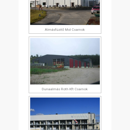
Almásfüzitő Mol Csarnok
Dunaalmás Roth Kft Csarnok