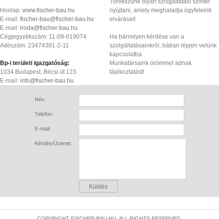
Törekszünk olyan szolgáltatási szintet
Honlap:
www.fischer-bau.hu
nyújtani, amely meghaladja ügyfeleink
E-mail:
fischer-bau@fischer-bau.hu
elvárásait.
E-mail:
iroda@fischer-bau.hu
Cégjegyzékszám: 11-09-019074
Ha bármilyen kérdése van a
Adószám: 23474381-2-11
szolgáltatásainkról, bátran lépjen velünk
kapcsolatba.
Bp-i területi igazgatóság:
Munkatársaink örömmel adnak
1034 Budapest, Bécsi út 123.
tájékoztatást!
E-mail:
info@fischer-bau.hu
COPYRIGHT FISCHER-BAU.HU. ALL RIGHTS RESERVED.