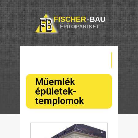
FISCHER
-
BAU
ÉPÍTŐIPARI KFT
Műemlék
épületek-
templomok