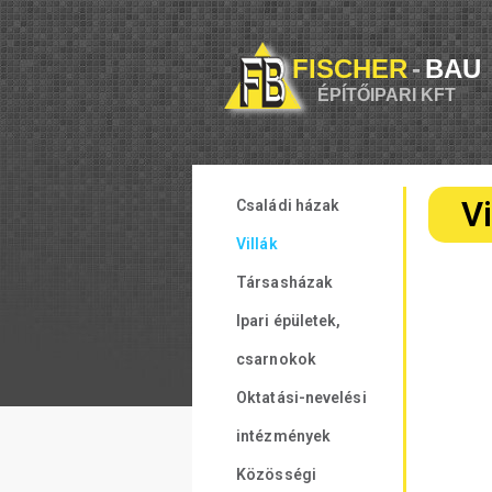
FISCHER
-
BAU
ÉPÍTŐIPARI KFT
Vi
Családi házak
Villák
Társasházak
Ipari épületek,
csarnokok
Oktatási-nevelési
intézmények
Közösségi