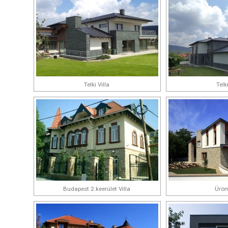
Telki Villa
Telki
Budapest 2.keerület Villa
Üröm