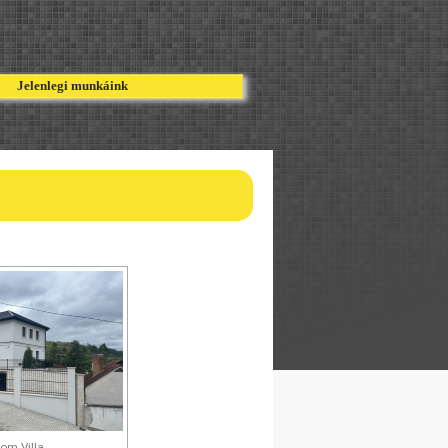
nk
Jelenlegi munkáink
om Villa