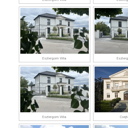
Esztergom Villa
Eszterg
Esztergom Villa
Csejte