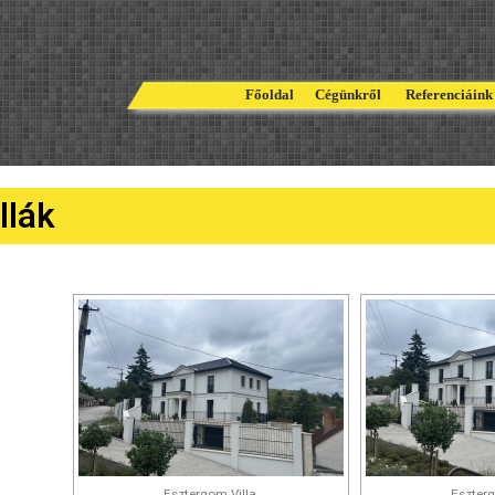
Főoldal
Cégünkről
Referenciái
llák
Esztergom Villa
Eszterg